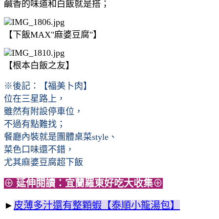
鹹香的味道和白飯就是搭；
【下飯MAX"麻婆豆腐"】
【根本白飯之友】
※後記：【福美卜肉】
位在三星路上，
雖然有附設停車位，
不過有點難找；
餐廳內裝就是團體桌菜style、
菜色口味還不錯，
尤其麻婆豆腐超下飯
⊕
延伸閱讀：宜蘭羅東好吃大收集
⊕
►
皮薄多汁還有整顆蝦【泰順小籠湯包】