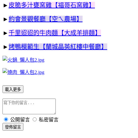
►
皮脆多汁甕窯雞【福哥石窯雞】
►
約會景觀餐廳【空ㄟ農場】
►
千里迢迢的牛肉麵【大成羊排麵】
►
烤鴨模範生【蘭城晶英紅樓中餐廳】
載入更多
公開留言
私密留言
發佈留言