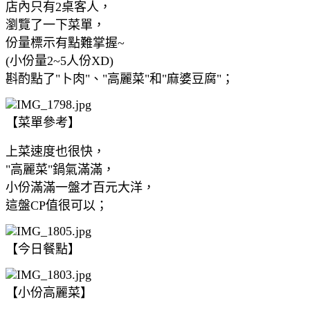
店內只有2桌客人，
瀏覽了一下菜單，
份量標示有點難掌握~
(小份量2~5人份XD)
斟酌點了"卜肉"、"高麗菜"和"麻婆豆腐"；
【菜單參考】
上菜速度也很快，
"高麗菜"鍋氣滿滿，
小份滿滿一盤才百元大洋，
這盤CP值很可以；
【今日餐點】
【小份高麗菜】