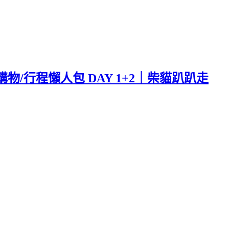
物/行程懶人包 DAY 1+2｜柴貓趴趴走