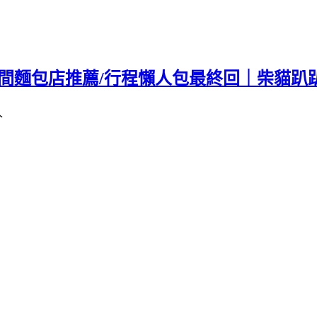
3間麵包店推薦/行程懶人包最終回｜柴貓趴