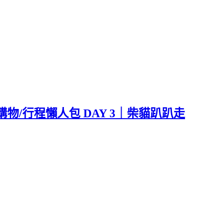
購物/行程懶人包 DAY 3｜柴貓趴趴走