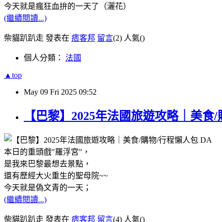
今天就是瘋狂血拚的一天了（灑花）
(繼續閱讀...)
柴貓趴趴走 發表在
痞客邦
留言
(2)
人氣(
)
個人分類：
法國
▲top
May
09
Fri
2025
09:52
【巴黎】2025年法國旅遊攻略｜美食/
本日的重頭戲"羅浮宮"，
是我來巴黎最想去景點，
還有歷經大火重生的聖母院~~
今天就是偽文青的一天；
(繼續閱讀...)
柴貓趴趴走 發表在
痞客邦
留言
(4)
人氣(
)