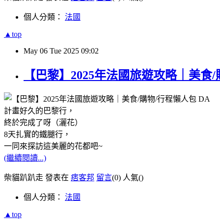
個人分類：
法國
▲top
May
06
Tue
2025
09:02
【巴黎】2025年法國旅遊攻略｜美食/購
計畫好久的巴黎行，
終於完成了呀（灑花）
8天扎實的鐵腿行，
一同來探訪這美麗的花都吧~
(繼續閱讀...)
柴貓趴趴走 發表在
痞客邦
留言
(0)
人氣(
)
個人分類：
法國
▲top