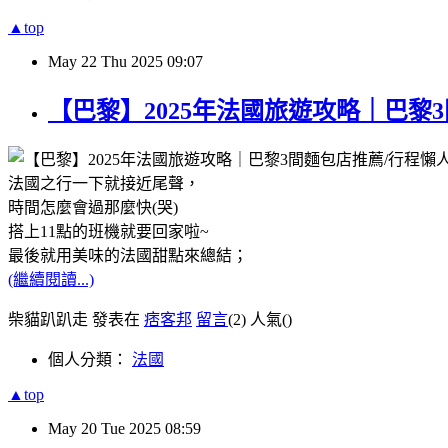
▲top
May
22
Thu
2025
09:07
【巴黎】2025年法國旅遊攻略｜巴黎
法國之行一下就接近尾聲，
時間怎麼會過那麼快(哭)
搭上11點的班機就要回家啦~
最後就用美味的法國甜點來總結；
(繼續閱讀...)
柴貓趴趴走 發表在
痞客邦
留言
(2)
人氣(
)
個人分類：
法國
▲top
May
20
Tue
2025
08:59