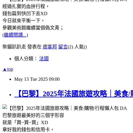
經過扎實的血拚行程，
錢包扁到快凹下去XD
今日就來平衡一下，
參觀美術館繼續當個偽文青；
(繼續閱讀...)
柴貓趴趴走 發表在
痞客邦
留言
(2)
人氣(
)
個人分類：
法國
▲top
May
13
Tue
2025
09:00
【巴黎】2025年法國旅遊攻略｜美食/
巴黎旅遊最美好的三個字形容
就是「買~買~買」XD
拿好我的錢包和信用卡，