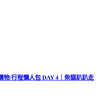
購物/行程懶人包 DAY 4｜柴貓趴趴走