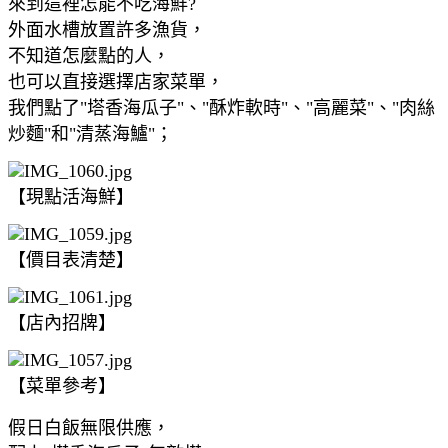
來到這裡怎能不吃海鮮?
外面水槽放置許多漁貨，
不知道怎麼點的人，
也可以直接選擇店家菜單，
我們點了"塔香海瓜子"、"酥炸軟時"、"高麗菜"、"肉絲
炒麵"和"清蒸海鱸"；
【現點活海鮮】
【價目表清楚】
【店內招牌】
【菜單參考】
假日白飯無限供應，