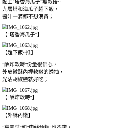
配上"塔香海瓜子"無敵搭~
九層塔和海瓜子超下飯，
醬汁一滴都不想浪費；
【"塔香海瓜子"】
【超下飯~推】
"酥炸軟時"份量很佛心，
外皮微酥內裡軟嫩的透抽，
光沾胡椒鹽就好吃；
【"酥炸軟時"】
【外酥內嫩】
"高麗菜"和"肉絲炒麵"也不錯，