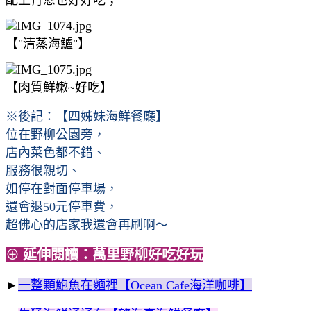
【"清蒸海鱸"】
【肉質鮮嫩~好吃】
※後記：【四姊妹海鮮餐廳】
位在野柳公園旁，
店內菜色都不錯、
服務很親切、
如停在對面停車場，
還會退50元停車費，
超佛心的店家我還會再刷啊～
⊕
延伸閱讀：萬里野柳好吃好玩
►
一整顆鮑魚在麵裡【Ocean Cafe海洋咖啡】